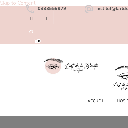
Skip to Content
0983559979
institut@lartd
0
institut de beaute
ACCUEIL
NOS 