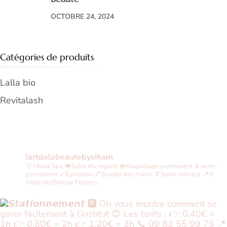
OCTOBRE 24, 2024
Catégories de produits
Lalla bio
Revitalash
lartdelabeautebysiham
🫧 Head Spa
👁Soins du regard
👄Maquillage permanent & semi-
permanent
🪄Épilation
💅Beauté des mains
👙Soins minceur
📍6
route de Gencay Poitiers