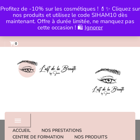
Skip to Content
Profitez de -10% sur les cosmétiques ! 💄✨ Cliquez sur
0983559979
institut@lartdelabeautebysi
nos produits et utilisez le code SIHAM10 dès
maintenant. Offre à durée limitée, ne manquez pas
cette occasion ! 🛍️
Ignorer
0
institut de beaute
ACCUEIL
NOS PRESTATIONS
CENTRE DE FORMATION
NOS PRODUITS