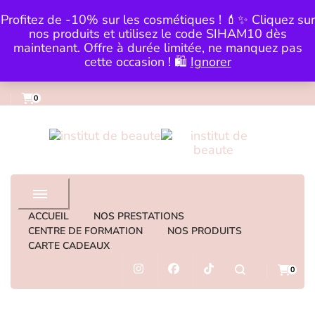
Skip to Content
Profitez de -10% sur les cosmétiques ! 💄✨ Cliquez sur
0983559979
institut@lartdelabeautebysi
nos produits et utilisez le code SIHAM10 dès
maintenant. Offre à durée limitée, ne manquez pas
cette occasion ! 🛍️
Ignorer
0
institut de beaute
ACCUEIL
NOS PRESTATIONS
CENTRE DE FORMATION
NOS PRODUITS
CARTE CADEAUX
0