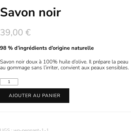
Savon noir
39,00
€
98 % d’ingrédients d’origine naturelle
Savon noir doux à 100% huile d’olive. Il prépare la peau
au gommage sans l’irriter, convient aux peaux sensibles.
quantité
de
Savon
AJOUTER AU PANIER
noir
UGS :
wp-pennant-1-1