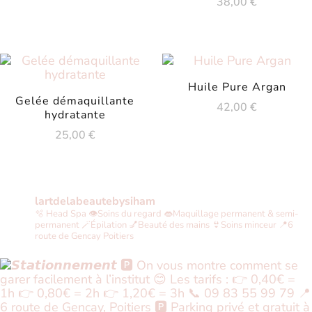
38,00
€
Huile Pure Argan
Gelée démaquillante
42,00
€
hydratante
25,00
€
lartdelabeautebysiham
🫧 Head Spa
👁Soins du regard
👄Maquillage permanent & semi-
permanent
🪄Épilation
💅Beauté des mains
👙Soins minceur
📍6
route de Gencay Poitiers