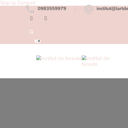
Skip to Content
0983559979
institut@lartd
0
institut de beaute