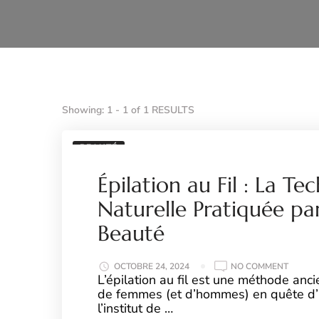
Showing: 1 - 1 of 1 RESULTS
BEAUTÉ
Épilation au Fil : La Te
Naturelle Pratiquée par
Beauté
ON
OCTOBRE 24, 2024
NO COMMENT
ÉPILAT
L’épilation au fil est une méthode anci
AU
de femmes (et d’hommes) en quête d’u
FIL
:
l’institut de …
LA