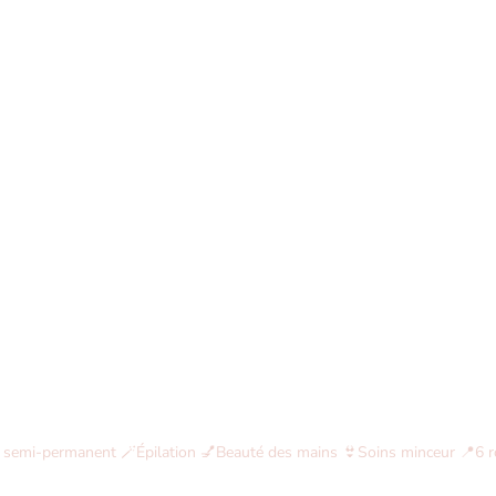
 semi-permanent
🪄Épilation
💅Beauté des mains
👙Soins minceur
📍6 r