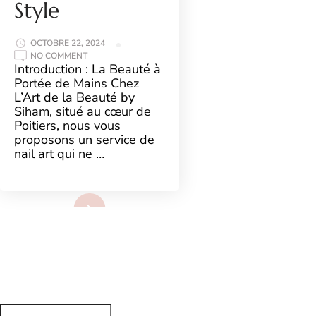
Style
OCTOBRE 22, 2024
ON
NO COMMENT
DÉCOUVREZ
Introduction : La Beauté à
LE
Portée de Mains Chez
NAIL
ART
L’Art de la Beauté by
CHEZ
Siham, situé au cœur de
L’ART
DE
Poitiers, nous vous
LA
proposons un service de
BEAUTÉ
BY
nail art qui ne …
SIHAM
À
POITIERS
:
SUBLIMEZ
Voir plus
VOS
ONGLES
AVEC
STYLE
Search