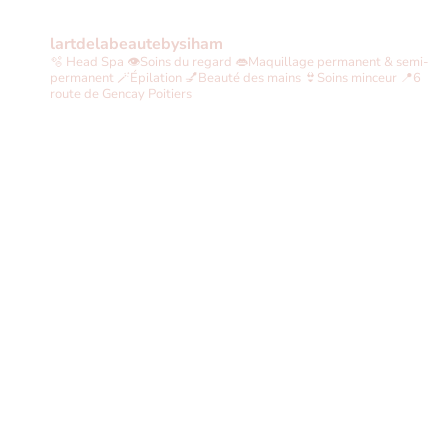
lartdelabeautebysiham
🫧 Head Spa
👁Soins du regard
👄Maquillage permanent & semi-
permanent
🪄Épilation
💅Beauté des mains
👙Soins minceur
📍6
route de Gencay Poitiers