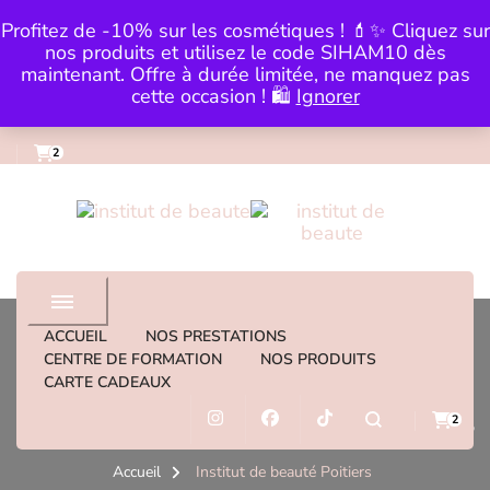
Skip to Content
Profitez de -10% sur les cosmétiques ! 💄✨ Cliquez sur
0983559979
institut@lartdelabeautebysi
nos produits et utilisez le code SIHAM10 dès
maintenant. Offre à durée limitée, ne manquez pas
cette occasion ! 🛍️
Ignorer
2
institut de beaute
ACCUEIL
NOS PRESTATIONS
CENTRE DE FORMATION
NOS PRODUITS
CARTE CADEAUX
Institut de beauté Poitiers
2
Accueil
Institut de beauté Poitiers