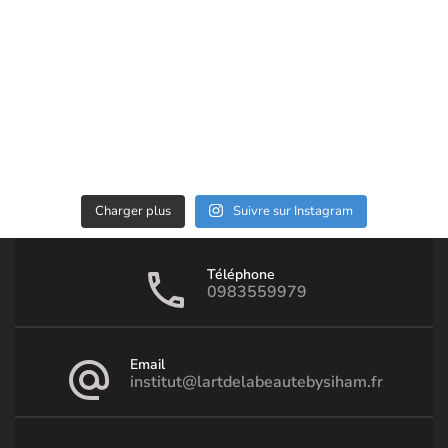
Charger plus
Suivre sur Instagram
Téléphone
0983559979
Email
institut@lartdelabeautebysiham.fr