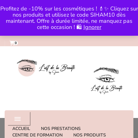
Skip to Content
Profitez de -10% sur les cosmétiques ! 💄✨ Cliquez sur
0983559979
institut@lartdelabeautebysi
nos produits et utilisez le code SIHAM10 dès
maintenant. Offre à durée limitée, ne manquez pas
cette occasion ! 🛍️
Ignorer
0
institut de beaute
ACCUEIL
NOS PRESTATIONS
CENTRE DE FORMATION
NOS PRODUITS