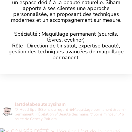
un espace dédié à la beauté naturelle. Siham
apporte à ses clientes une approche
personnalisée, en proposant des techniques
modernes et un accompagnement sur mesure.
Spécialité : Maquillage permanent (sourcils,
lèvres, eyeliner)
Rôle : Direction de l'institut, expertise beauté,
gestion des techniques avancées de maquillage
permanent.
lartdelabeautebysiham
🫧 Head Spa
👁Soins du regard
👄Maquillage permanent & semi-
permanent
🪄Épilation
💅Beauté des mains
👙Soins minceur
📍6
route de Gencay Poitiers