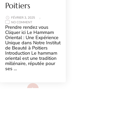
Poitiers
FÉVRIER 3, 2025
ON
NO COMMENT
LE
Prendre rendez vous
HAMMAM
Cliquer ici Le Hammam
ORIENTAL
:
Oriental : Une Expérience
UNE
Unique dans Notre Institut
EXPÉRIENCE
UNIQUE
de Beauté à Poitiers
DANS
Introduction Le hammam
NOTRE
INSTITUT
oriental est une tradition
DE
BEAUTÉ
millénaire, réputée pour
À
ses …
POITIERS
Voir plus