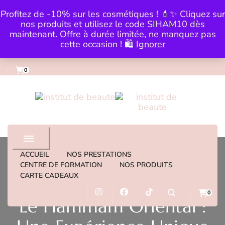
Skip to Content
Profitez de -10% sur les cosmétiques ! 💄✨ Cliquez sur
0983559979
institut@lartdelabeautebysi
nos produits et utilisez le code SIHAM10 dès
maintenant. Offre à durée limitée, ne manquez pas
cette occasion ! 🛍️
Ignorer
0
institut de beaute
ACCUEIL
NOS PRESTATIONS
CENTRE DE FORMATION
NOS PRODUITS
CARTE CADEAUX
HAMMAM
0
Le Hammam Oriental :